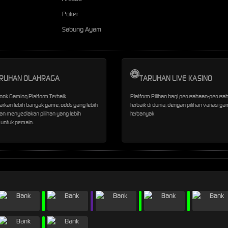
Poker
Sabung Ayam
RUHAN OLAHRAGA
TARUHAN LIVE KASINO
ook Gaming Platform Terbaik
Platform Pilihan bagi perusahaan-perusa
kan lebih banyak game, odds yang lebih
terbaik di dunia, dengan pilihan variasi g
 dan menyediakan pilihan yang lebih
terbanyak
untuk pemain.