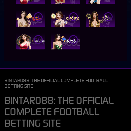
i
i
i
i
i
BINTARO88: THE OFFICIAL COMPLETE FOOTBALL
BETTING SITE
BINTARO88: THE OFFICIAL
COMPLETE FOOTBALL
BETTING SITE