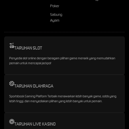
Poker
Sabung
Ayam
TARUHAN SLOT
Penyedia slot online dengan beragam pilihan game menarik yang memudahkan
pemain untuk mencapai jackpot
TARUHAN OLAHRAGA
Sportsbook Gaming Platform Terbaik menawarkan lebih banyak game, odds yang
lebih tinggi, dan menyediakan pilihan yang lebih banyak untuk pemain.
TARUHAN LIVE KASINO