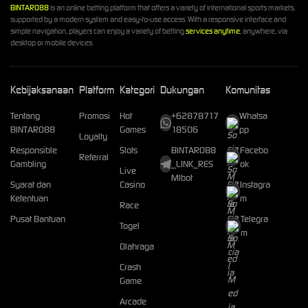
BINTARO88
is an online betting platform that offers a variety of international sports markets,
supported by a modern system and easy-to-use access. With a responsive interface and
simple navigation, players can enjoy a variety of betting
services anytime
, anywhere, via
desktop or mobile devices.
Kebijaksanaan
Platform
Kategori
Dukungan
Komunitas
Tentang
Promosi
Hot
+62878717
Whatsa
BINTARO88
Games
18506
pp
Loyalty
Responsible
Slots
BINTARO88
Facebo
Referral
Gambling
_LINK_RES
ok
Live
MIbot
Syarat dan
Casino
Instagra
Ketentuan
m
Race
Pusat Bantuan
Telegra
Togel
m
Olahraga
Crash
Game
Arcade