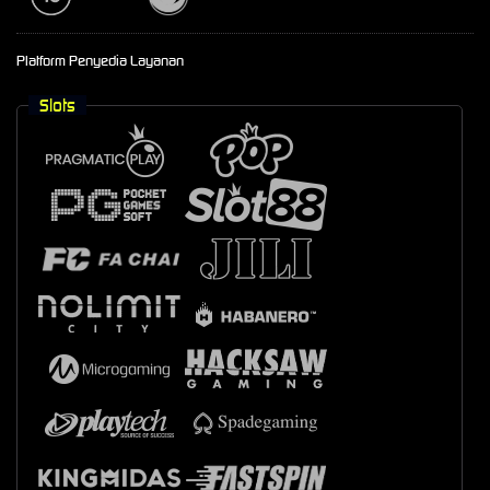
Platform Penyedia Layanan
Slots