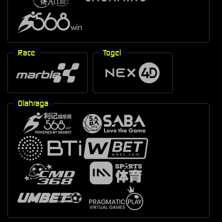
Race
Togel
Olahraga